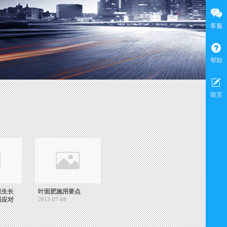
客服
帮助
留言
菜生长
叶面肥施用要点
料应对
2013-07-08