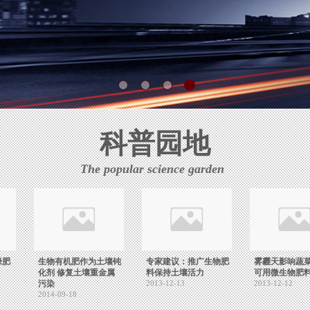
科普园地
The popular science garden
绿肥
生物有机肥作为土壤钝
专家建议：推广生物肥
雾霾天影响蔬
化剂 修复土壤重金属
料保持土壤活力
可用微生物肥
污染
2013-12-13
2013-12-12
2014-09-18